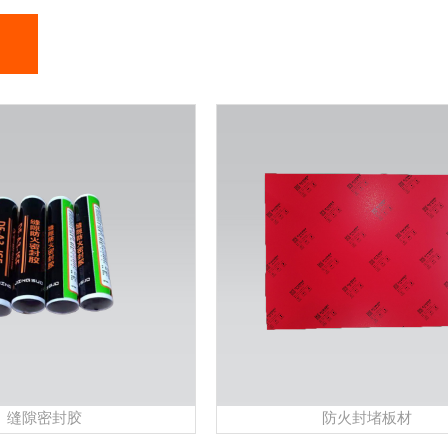
缝隙密封胶
防火封堵板材