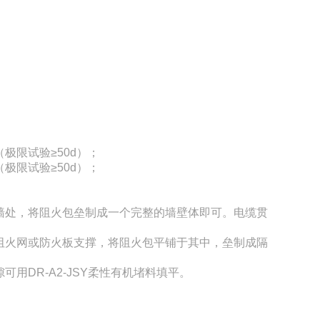
极限试验≥50d）；
极限试验≥50d）；
墙处，将阻火包垒制成一个完整的墙壁体即可。电缆贯
阻火网或防火板支撑，将阻火包平铺于其中，垒制成隔
用DR-A2-JSY柔性有机堵料填平。