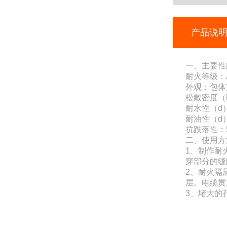
产品说
一、主要性能
耐火等级：A
外观：包体
松散密度（kg
耐水性（d
耐油性（d
抗跌落性：
二、使用方
1、制作耐
穿部分的缝
2、耐火隔
层。电缆贯
3、堵大的