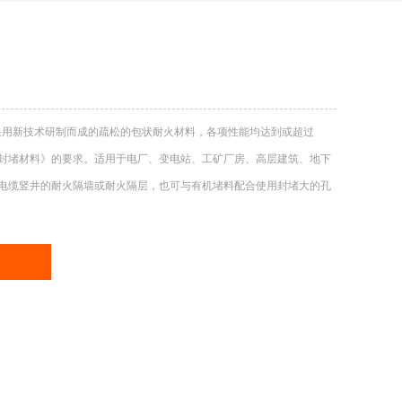
火包是采用新技术研制而成的疏松的包状耐火材料，各项性能均达到或超过
9《防火封堵材料》的要求。适用于电厂、变电站、工矿厂房、高层建筑、地下
电缆竖井的耐火隔墙或耐火隔层，也可与有机堵料配合使用封堵大的孔