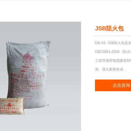
JSB阻火包
DB-A2- JSB阻
GB23864-200
工程等场所电缆隧道和
洞。遇火膨胀形成…
点击咨询